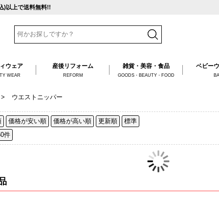
税込)以上で送料無料!!
ィ
ウェア
産後
リフォーム
雑貨・美容・食品
ベビー
TY WEAR
REFORM
GOODS・BEAUTY・FOOD
B
>
ウエストニッパー
順
価格が安い順
価格が高い順
更新順
標準
50件
品