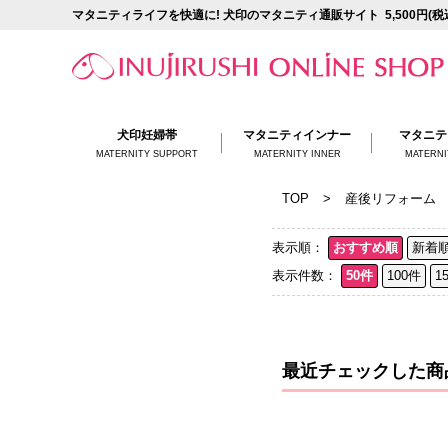
マタニティライフを快適に! 犬印のマタニティ通販サイト
5,500円(
犬印妊婦帯
マタニティ
インナー
マタニテ
MATERNITY SUPPORT
MATERNITY INNER
MATERNI
TOP
>
産後リフォーム
表示順：
おすすめ順
新着
表示件数：
50件
100件
1
最近チェックした商