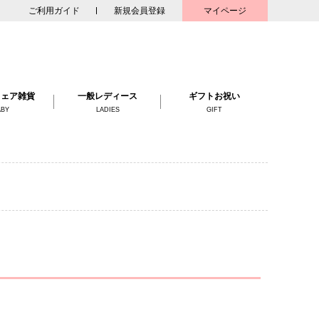
ご利用ガイド
新規会員登録
マイページ
ウェア
雑貨
一般レディース
ギフト
お祝い
ABY
LADIES
GIFT